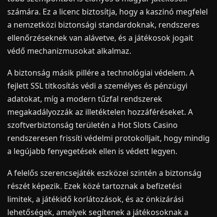
számára. Ez a licenc biztosítja, hogy a kaszinó megfelel
a nemzetközi biztonsági standardoknak, rendszeres
ellenőrzéseknek van alávetve, és a játékosok jogait
védő mechanizmusokat alkalmaz.
A biztonság másik pillére a technológiai védelem. A
fejlett SSL titkosítás védi a személyes és pénzügyi
adatokat, míg a modern tűzfal rendszerek
megakadályozzák az illetéktelen hozzáféréseket. A
szoftverbiztonság területén a Hot Slots Casino
rendszeresen frissíti védelmi protokolljait, hogy mindig
a legújabb fenyegetések ellen is védett legyen.
A felelős szerencsejáték eszközei szintén a biztonság
részét képezik. Ezek közé tartoznak a befizetési
limitek, a játékidő korlátozások, és az önkizárási
lehetőségek, amelyek segítenek a játékosoknak a