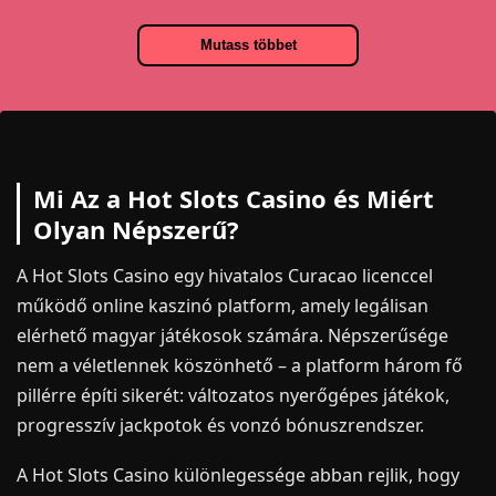
Mutass többet
Mi Az a Hot Slots Casino és Miért
Olyan Népszerű?
A Hot Slots Casino egy hivatalos Curacao licenccel
működő online kaszinó platform, amely legálisan
elérhető magyar játékosok számára. Népszerűsége
nem a véletlennek köszönhető – a platform három fő
pillérre építi sikerét: változatos nyerőgépes játékok,
progresszív jackpotok és vonzó bónuszrendszer.
A Hot Slots Casino különlegessége abban rejlik, hogy