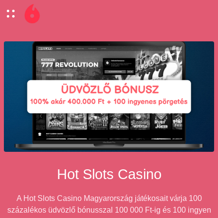
Hot Slots Casino
A Hot Slots Casino Magyarország játékosait várja 100
százalékos üdvözlő bónusszal 100 000 Ft-ig és 100 ingyen