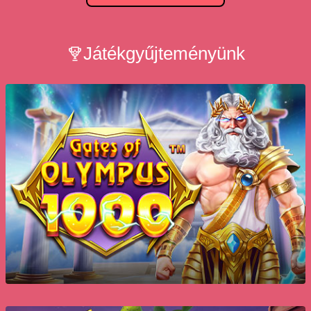
Játékgyűjteményünk