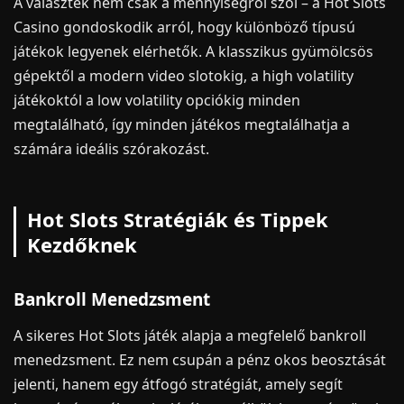
A választék nem csak a mennyiségről szól – a Hot Slots
Casino gondoskodik arról, hogy különböző típusú
játékok legyenek elérhetők. A klasszikus gyümölcsös
gépektől a modern video slotokig, a high volatility
játékoktól a low volatility opciókig minden
megtalálható, így minden játékos megtalálhatja a
számára ideális szórakozást.
Hot Slots Stratégiák és Tippek
Kezdőknek
Bankroll Menedzsment
A sikeres Hot Slots játék alapja a megfelelő bankroll
menedzsment. Ez nem csupán a pénz okos beosztását
jelenti, hanem egy átfogó stratégiát, amely segít